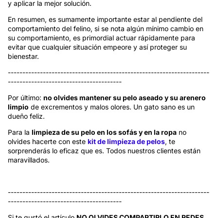
y aplicar la mejor solución.
En resumen, es sumamente importante estar al pendiente del
comportamiento del felino, si se nota algún mínimo cambio en
su comportamiento, es primordial actuar rápidamente para
evitar que cualquier situación empeore y así proteger su
bienestar.
------------------------------------
---------------------------------
---
------------------------------------
Por último:
no olvides mantener su pelo aseado y su
arenero
limpio
de excrementos y malos olores. Un gato sano es un
dueño feliz.
Para la
limpieza de su pelo en los sofás y en la ropa
no
olvides hacerte con este
kit de limpieza de pelos
, te
sorprenderás lo eficaz que es. Todos nuestros clientes están
maravillados.
------------------------------------
---------------------------------
---
------------------------------------
Si te gustó el artículo
NO OLVIDES COMPARTIRLO EN REDES