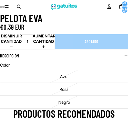
TOTAL 
ARTÍCU
EN E
CARRITO
PELOTA EVA
ABRIR
ABRIR
ABRIR
ABRIR
ABRIR
ABRIR
IMAGEN
IMAGEN
IMAGEN
IMAGEN
IMAGEN
IMAGEN
€0,39 EUR
A
A
A
A
A
A
PANTALLA
PANTALLA
PANTALLA
PANTALLA
PANTALLA
PANTALLA
DISMINUIR
AUMENTAR
COMPLETA
COMPLETA
COMPLETA
COMPLETA
COMPLETA
COMPLETA
CANTIDAD
CANTIDAD
AGOTADO
DESCIPCIÓN
Color
Azul
Rosa
Negro
PRODUCTOS RECOMENDADOS