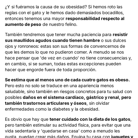
¿Y si fuéramos la causa de su obesidad? Si hemos roto las
reglas con el gato y le hemos dado demasiados bocadillos,
entonces tenemos una mayor
responsabilidad respecto al
aumento de peso
de nuestro felino.
También tendremos que tener mucha paciencia para
resistir
sus maullidos agudos cuando tienen hambre
o sus dulces
ojos y ronroneos: estas son sus formas de convencernos de
que les demos lo que no pudieron comer. A menudo se nos
hace pensar que 'de vez en cuando' no tiene consecuencias y,
en cambio, si se suman, todas estas excepciones pueden
hacer que engorde fuera de toda proporción.
Se estima que al menos uno de cada cuatro gatos es obeso.
Pero esto no solo se traduce en una apariencia menos
saludable, sino también en riesgos concretos para tu salud con
posibles
daños en el sistema cardíaco, gástrico y renal, pero
también trastornos articulares y óseos
, sin olvidar
enfermedades como la diabetes y la obesidad.
Es obvio que hay que
tener cuidado con la dieta de los gatos
,
pero también estimular su actividad física, para evitar que una
vida sedentaria y 'quedarse en casa' como a menudo les
gusta, puedan crear más daños. Equipa tu casa con
juguetes y