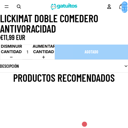
TOTAL 
ARTÍCU
EN E
CARRITO
LICKIMAT DOBLE COMEDERO
ABRIR
IMAGEN
ANTIVORACIDAD
A
PANTALLA
€11,99 EUR
COMPLETA
DISMINUIR
AUMENTAR
CANTIDAD
CANTIDAD
AGOTADO
DESCIPCIÓN
PRODUCTOS RECOMENDADOS