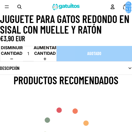
TOTAL 
ARTÍCU
EN E
CARRITO
JUGUETE PARA GATOS REDONDO EN
ABRIR
IMAGEN
SISAL CON MUELLE Y RATÓN
A
PANTALLA
€3,90 EUR
COMPLETA
DISMINUIR
AUMENTAR
CANTIDAD
CANTIDAD
AGOTADO
DESCIPCIÓN
PRODUCTOS RECOMENDADOS