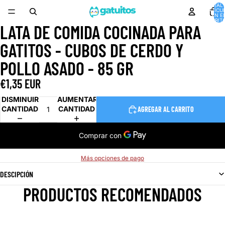
TOTAL 
ARTÍCU
EN E
CARRITO
LATA DE COMIDA COCINADA PARA
ABRIR
IMAGEN
GATITOS - CUBOS DE CERDO Y
A
PANTALLA
POLLO ASADO - 85 GR
COMPLETA
€1,35 EUR
DISMINUIR
AUMENTAR
CANTIDAD
CANTIDAD
AGREGAR AL CARRITO
Más opciones de pago
DESCIPCIÓN
PRODUCTOS RECOMENDADOS