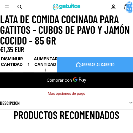
TOTAL 
ARTÍCU
EN E
CARRITO
LATA DE COMIDA COCINADA PARA
ABRIR
IMAGEN
GATITOS - CUBOS DE PAVO Y JAMÓN
A
PANTALLA
COCIDO - 85 GR
COMPLETA
€1,35 EUR
DISMINUIR
AUMENTAR
CANTIDAD
CANTIDAD
AGREGAR AL CARRITO
Más opciones de pago
DESCIPCIÓN
PRODUCTOS RECOMENDADOS