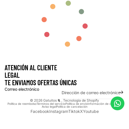
ATENCIÓN AL CLIENTE
LEGAL
TE ENVIAMOS OFERTAS ÚNICAS
Correo electrónico
© 2026
Gatuitos 🐈
,
Tecnología de Shopify
Política de reembolso
Términos del servicio
Política de envío
Información de contacto
Aviso legal
Política de cancelación
Facebook
Instagram
Tiktok
X
Youtube