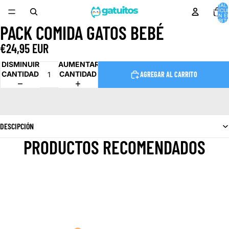
TOTAL 
ARTÍCU
EN E
CARRITO
PACK COMIDA GATOS BEBÉ
ABRIR
IMAGEN
€24,95 EUR
A
PANTALLA
DISMINUIR
AUMENTAR
COMPLETA
CANTIDAD
CANTIDAD
AGREGAR AL CARRITO
DESCIPCIÓN
PRODUCTOS RECOMENDADOS